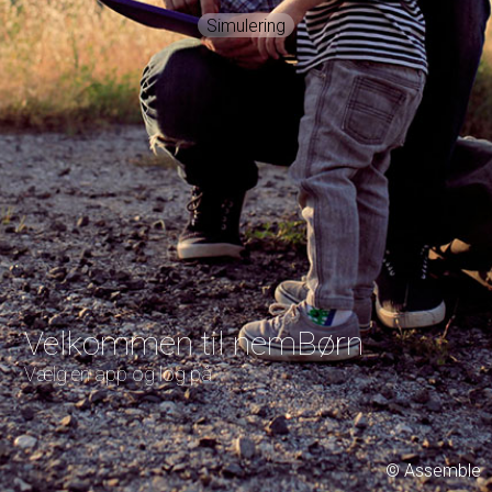
Simulering
Velkommen til nemBørn
Vælg en app og log på
© Assemble