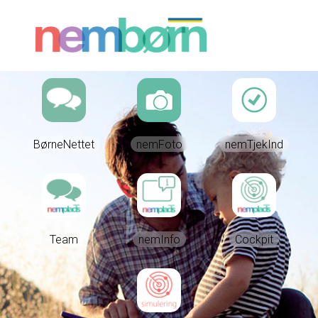
BørneNettet
nemFoto
nemTjekInd
Team
nemInfo
Cockpit